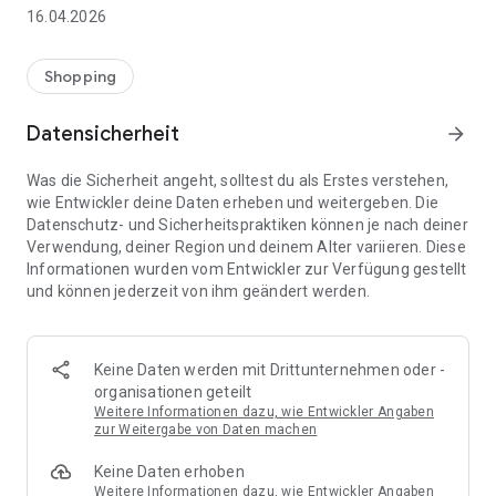
👨‍👩‍👧 Gemeinsame Einkaufslisten in Echtzeit: Alle sehen
16.04.2026
sofort Änderungen – perfekt für Familien, Paare oder WGs.
⚡ Superschnell & einfach: Liste in Sekunden erstellen und
Shopping
sofort loslegen.
Datensicherheit
arrow_forward
📱 Immer dabei: Deine Einkaufsliste ist jederzeit auf deinem
Smartphone verfügbar.
Was die Sicherheit angeht, solltest du als Erstes verstehen,
wie Entwickler deine Daten erheben und weitergeben. Die
🤝 Teilen leicht gemacht: Lade andere ein und erledigt den
Datenschutz- und Sicherheitspraktiken können je nach deiner
Einkauf gemeinsam.
Verwendung, deiner Region und deinem Alter variieren. Diese
Informationen wurden vom Entwickler zur Verfügung gestellt
🍳 Zutaten direkt aus Rezepten übernehmen: Importiere
und können jederzeit von ihm geändert werden.
Zutaten von Rezept-Webseiten und verwandle sie
automatisch in eine Einkaufsliste - kein Abtippen mehr.
🚀 DEINE VORTEILE IM ALLTAG
Keine Daten werden mit Drittunternehmen oder -
* Nie wieder doppelte Einkäufe
organisationen geteilt
* Kein Chaos mehr beim Einkaufen
Weitere Informationen dazu, wie Entwickler Angaben
* Bessere Abstimmung mit Familie & Freunden
zur Weitergabe von Daten machen
* Mehr Überblick – weniger Stress
Keine Daten erhoben
* Perfekt für die Essensplanung
Weitere Informationen dazu, wie Entwickler Angaben