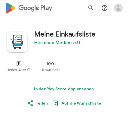
google_logo Play
search
help_outline
Meine Einkaufsliste
Hörmann Medien e.U.
100+
Jedes Alter
info
Downloads
In der Play Store App ansehen
Teilen
Auf die Wunschliste