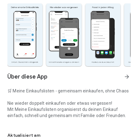
Über diese App
arrow_forward
🛒 Meine Einkaufslisten - gemeinsam einkaufen, ohne Chaos
Nie wieder doppelt einkaufen oder etwas vergessen!
Mit Meine Einkaufslisten organisierst du deinen Einkauf
einfach, schnell und gemeinsam mit Familie oder Freunden.
Deine smarte Einkaufsliste
✅ WARUM DIESE APP?
Aktualisiert am