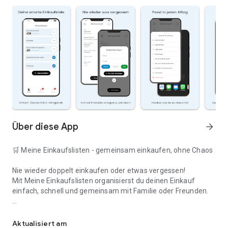
Über diese App
arrow_forward
🛒 Meine Einkaufslisten - gemeinsam einkaufen, ohne Chaos
Nie wieder doppelt einkaufen oder etwas vergessen!
Mit Meine Einkaufslisten organisierst du deinen Einkauf
einfach, schnell und gemeinsam mit Familie oder Freunden.
Deine smarte Einkaufsliste
✅ WARUM DIESE APP?
Aktualisiert am