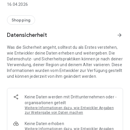
👨‍👩‍👧 Gemeinsame Einkaufslisten in Echtzeit: Alle sehen
16.04.2026
sofort Änderungen – perfekt für Familien, Paare oder WGs.
⚡ Superschnell & einfach: Liste in Sekunden erstellen und
Shopping
sofort loslegen.
Datensicherheit
arrow_forward
📱 Immer dabei: Deine Einkaufsliste ist jederzeit auf deinem
Smartphone verfügbar.
Was die Sicherheit angeht, solltest du als Erstes verstehen,
wie Entwickler deine Daten erheben und weitergeben. Die
🤝 Teilen leicht gemacht: Lade andere ein und erledigt den
Datenschutz- und Sicherheitspraktiken können je nach deiner
Einkauf gemeinsam.
Verwendung, deiner Region und deinem Alter variieren. Diese
Informationen wurden vom Entwickler zur Verfügung gestellt
🍳 Zutaten direkt aus Rezepten übernehmen: Importiere
und können jederzeit von ihm geändert werden.
Zutaten von Rezept-Webseiten und verwandle sie
automatisch in eine Einkaufsliste - kein Abtippen mehr.
🚀 DEINE VORTEILE IM ALLTAG
Keine Daten werden mit Drittunternehmen oder -
* Nie wieder doppelte Einkäufe
organisationen geteilt
* Kein Chaos mehr beim Einkaufen
Weitere Informationen dazu, wie Entwickler Angaben
* Bessere Abstimmung mit Familie & Freunden
zur Weitergabe von Daten machen
* Mehr Überblick – weniger Stress
Keine Daten erhoben
* Perfekt für die Essensplanung
Weitere Informationen dazu, wie Entwickler Angaben