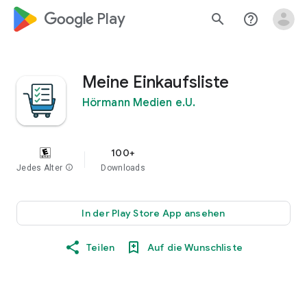
google_logo Play
search
help_outline
Meine Einkaufsliste
Hörmann Medien e.U.
100+
Jedes Alter
info
Downloads
In der Play Store App ansehen
Teilen
Auf die Wunschliste