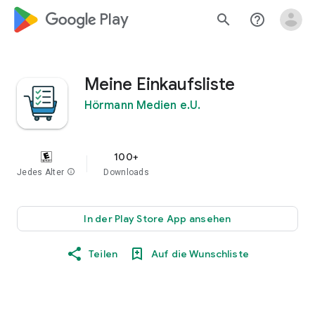
google_logo Play
search
help_outline
Meine Einkaufsliste
Hörmann Medien e.U.
100+
Jedes Alter
info
Downloads
In der Play Store App ansehen
Teilen
Auf die Wunschliste