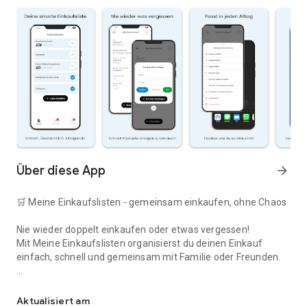
Über diese App
arrow_forward
🛒 Meine Einkaufslisten - gemeinsam einkaufen, ohne Chaos
Nie wieder doppelt einkaufen oder etwas vergessen!
Mit Meine Einkaufslisten organisierst du deinen Einkauf
einfach, schnell und gemeinsam mit Familie oder Freunden.
Deine smarte Einkaufsliste
✅ WARUM DIESE APP?
Aktualisiert am