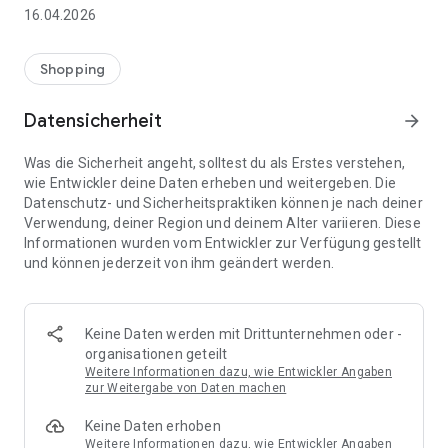
👨‍👩‍👧 Gemeinsame Einkaufslisten in Echtzeit: Alle sehen
16.04.2026
sofort Änderungen – perfekt für Familien, Paare oder WGs.
⚡ Superschnell & einfach: Liste in Sekunden erstellen und
Shopping
sofort loslegen.
Datensicherheit
arrow_forward
📱 Immer dabei: Deine Einkaufsliste ist jederzeit auf deinem
Smartphone verfügbar.
Was die Sicherheit angeht, solltest du als Erstes verstehen,
wie Entwickler deine Daten erheben und weitergeben. Die
🤝 Teilen leicht gemacht: Lade andere ein und erledigt den
Datenschutz- und Sicherheitspraktiken können je nach deiner
Einkauf gemeinsam.
Verwendung, deiner Region und deinem Alter variieren. Diese
Informationen wurden vom Entwickler zur Verfügung gestellt
🍳 Zutaten direkt aus Rezepten übernehmen: Importiere
und können jederzeit von ihm geändert werden.
Zutaten von Rezept-Webseiten und verwandle sie
automatisch in eine Einkaufsliste - kein Abtippen mehr.
🚀 DEINE VORTEILE IM ALLTAG
Keine Daten werden mit Drittunternehmen oder -
* Nie wieder doppelte Einkäufe
organisationen geteilt
* Kein Chaos mehr beim Einkaufen
Weitere Informationen dazu, wie Entwickler Angaben
* Bessere Abstimmung mit Familie & Freunden
zur Weitergabe von Daten machen
* Mehr Überblick – weniger Stress
Keine Daten erhoben
* Perfekt für die Essensplanung
Weitere Informationen dazu, wie Entwickler Angaben