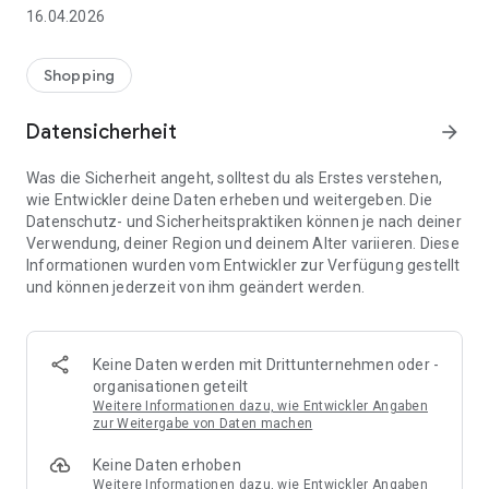
👨‍👩‍👧 Gemeinsame Einkaufslisten in Echtzeit: Alle sehen
16.04.2026
sofort Änderungen – perfekt für Familien, Paare oder WGs.
⚡ Superschnell & einfach: Liste in Sekunden erstellen und
Shopping
sofort loslegen.
Datensicherheit
arrow_forward
📱 Immer dabei: Deine Einkaufsliste ist jederzeit auf deinem
Smartphone verfügbar.
Was die Sicherheit angeht, solltest du als Erstes verstehen,
wie Entwickler deine Daten erheben und weitergeben. Die
🤝 Teilen leicht gemacht: Lade andere ein und erledigt den
Datenschutz- und Sicherheitspraktiken können je nach deiner
Einkauf gemeinsam.
Verwendung, deiner Region und deinem Alter variieren. Diese
Informationen wurden vom Entwickler zur Verfügung gestellt
🍳 Zutaten direkt aus Rezepten übernehmen: Importiere
und können jederzeit von ihm geändert werden.
Zutaten von Rezept-Webseiten und verwandle sie
automatisch in eine Einkaufsliste - kein Abtippen mehr.
🚀 DEINE VORTEILE IM ALLTAG
Keine Daten werden mit Drittunternehmen oder -
* Nie wieder doppelte Einkäufe
organisationen geteilt
* Kein Chaos mehr beim Einkaufen
Weitere Informationen dazu, wie Entwickler Angaben
* Bessere Abstimmung mit Familie & Freunden
zur Weitergabe von Daten machen
* Mehr Überblick – weniger Stress
Keine Daten erhoben
* Perfekt für die Essensplanung
Weitere Informationen dazu, wie Entwickler Angaben