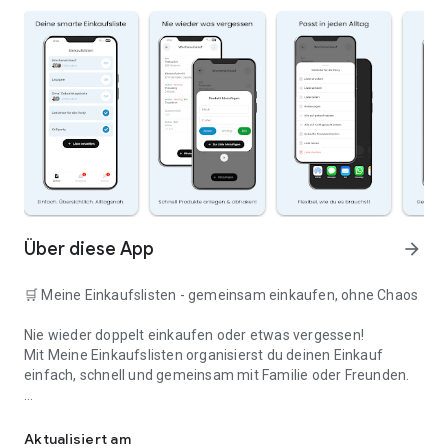
Über diese App
arrow_forward
🛒 Meine Einkaufslisten - gemeinsam einkaufen, ohne Chaos
Nie wieder doppelt einkaufen oder etwas vergessen!
Mit Meine Einkaufslisten organisierst du deinen Einkauf
einfach, schnell und gemeinsam mit Familie oder Freunden.
Deine smarte Einkaufsliste
✅ WARUM DIESE APP?
Aktualisiert am