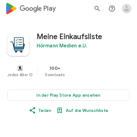
google_logo Play
search
help_outline
Meine Einkaufsliste
Hörmann Medien e.U.
100+
Jedes Alter
info
Downloads
In der Play Store App ansehen
Teilen
Auf die Wunschliste