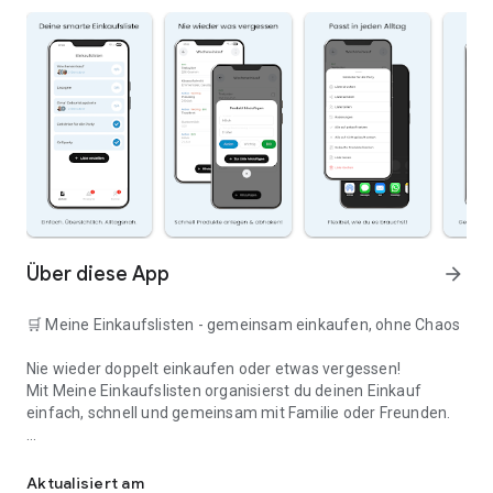
Über diese App
arrow_forward
🛒 Meine Einkaufslisten - gemeinsam einkaufen, ohne Chaos
Nie wieder doppelt einkaufen oder etwas vergessen!
Mit Meine Einkaufslisten organisierst du deinen Einkauf
einfach, schnell und gemeinsam mit Familie oder Freunden.
Deine smarte Einkaufsliste
✅ WARUM DIESE APP?
Aktualisiert am