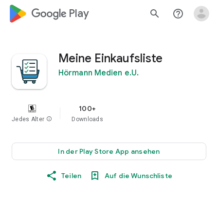
google_logo Play
search
help_outline
Meine Einkaufsliste
Hörmann Medien e.U.
100+
Jedes Alter
info
Downloads
In der Play Store App ansehen
Teilen
Auf die Wunschliste