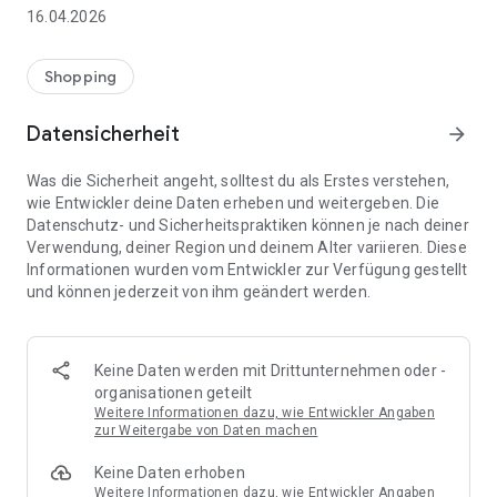
👨‍👩‍👧 Gemeinsame Einkaufslisten in Echtzeit: Alle sehen
16.04.2026
sofort Änderungen – perfekt für Familien, Paare oder WGs.
⚡ Superschnell & einfach: Liste in Sekunden erstellen und
Shopping
sofort loslegen.
Datensicherheit
arrow_forward
📱 Immer dabei: Deine Einkaufsliste ist jederzeit auf deinem
Smartphone verfügbar.
Was die Sicherheit angeht, solltest du als Erstes verstehen,
wie Entwickler deine Daten erheben und weitergeben. Die
🤝 Teilen leicht gemacht: Lade andere ein und erledigt den
Datenschutz- und Sicherheitspraktiken können je nach deiner
Einkauf gemeinsam.
Verwendung, deiner Region und deinem Alter variieren. Diese
Informationen wurden vom Entwickler zur Verfügung gestellt
🍳 Zutaten direkt aus Rezepten übernehmen: Importiere
und können jederzeit von ihm geändert werden.
Zutaten von Rezept-Webseiten und verwandle sie
automatisch in eine Einkaufsliste - kein Abtippen mehr.
🚀 DEINE VORTEILE IM ALLTAG
Keine Daten werden mit Drittunternehmen oder -
* Nie wieder doppelte Einkäufe
organisationen geteilt
* Kein Chaos mehr beim Einkaufen
Weitere Informationen dazu, wie Entwickler Angaben
* Bessere Abstimmung mit Familie & Freunden
zur Weitergabe von Daten machen
* Mehr Überblick – weniger Stress
Keine Daten erhoben
* Perfekt für die Essensplanung
Weitere Informationen dazu, wie Entwickler Angaben