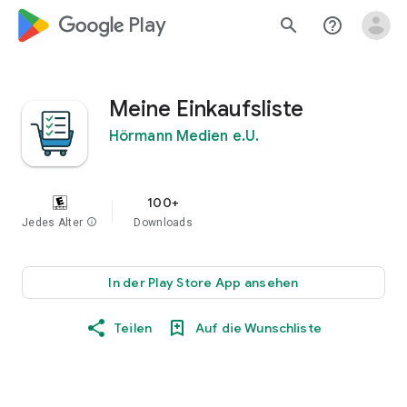
google_logo Play
search
help_outline
Meine Einkaufsliste
Hörmann Medien e.U.
100+
Jedes Alter
info
Downloads
In der Play Store App ansehen
Teilen
Auf die Wunschliste