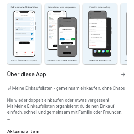
Über diese App
arrow_forward
🛒 Meine Einkaufslisten - gemeinsam einkaufen, ohne Chaos
Nie wieder doppelt einkaufen oder etwas vergessen!
Mit Meine Einkaufslisten organisierst du deinen Einkauf
einfach, schnell und gemeinsam mit Familie oder Freunden.
Deine smarte Einkaufsliste
✅ WARUM DIESE APP?
Aktualisiert am