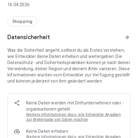
👨‍👩‍👧 Gemeinsame Einkaufslisten in Echtzeit: Alle sehen
16.04.2026
sofort Änderungen – perfekt für Familien, Paare oder WGs.
⚡ Superschnell & einfach: Liste in Sekunden erstellen und
Shopping
sofort loslegen.
Datensicherheit
arrow_forward
📱 Immer dabei: Deine Einkaufsliste ist jederzeit auf deinem
Smartphone verfügbar.
Was die Sicherheit angeht, solltest du als Erstes verstehen,
wie Entwickler deine Daten erheben und weitergeben. Die
🤝 Teilen leicht gemacht: Lade andere ein und erledigt den
Datenschutz- und Sicherheitspraktiken können je nach deiner
Einkauf gemeinsam.
Verwendung, deiner Region und deinem Alter variieren. Diese
Informationen wurden vom Entwickler zur Verfügung gestellt
🍳 Zutaten direkt aus Rezepten übernehmen: Importiere
und können jederzeit von ihm geändert werden.
Zutaten von Rezept-Webseiten und verwandle sie
automatisch in eine Einkaufsliste - kein Abtippen mehr.
🚀 DEINE VORTEILE IM ALLTAG
Keine Daten werden mit Drittunternehmen oder -
* Nie wieder doppelte Einkäufe
organisationen geteilt
* Kein Chaos mehr beim Einkaufen
Weitere Informationen dazu, wie Entwickler Angaben
* Bessere Abstimmung mit Familie & Freunden
zur Weitergabe von Daten machen
* Mehr Überblick – weniger Stress
Keine Daten erhoben
* Perfekt für die Essensplanung
Weitere Informationen dazu, wie Entwickler Angaben