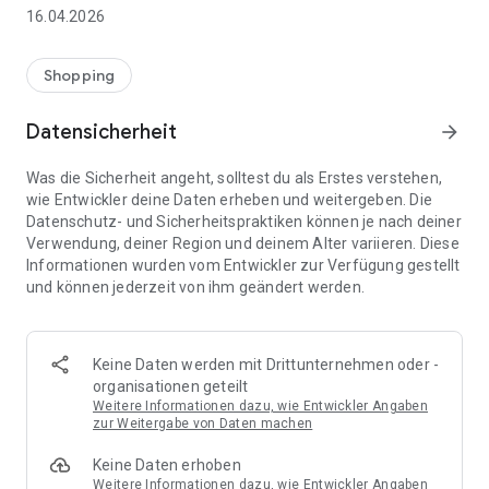
👨‍👩‍👧 Gemeinsame Einkaufslisten in Echtzeit: Alle sehen
16.04.2026
sofort Änderungen – perfekt für Familien, Paare oder WGs.
⚡ Superschnell & einfach: Liste in Sekunden erstellen und
Shopping
sofort loslegen.
Datensicherheit
arrow_forward
📱 Immer dabei: Deine Einkaufsliste ist jederzeit auf deinem
Smartphone verfügbar.
Was die Sicherheit angeht, solltest du als Erstes verstehen,
wie Entwickler deine Daten erheben und weitergeben. Die
🤝 Teilen leicht gemacht: Lade andere ein und erledigt den
Datenschutz- und Sicherheitspraktiken können je nach deiner
Einkauf gemeinsam.
Verwendung, deiner Region und deinem Alter variieren. Diese
Informationen wurden vom Entwickler zur Verfügung gestellt
🍳 Zutaten direkt aus Rezepten übernehmen: Importiere
und können jederzeit von ihm geändert werden.
Zutaten von Rezept-Webseiten und verwandle sie
automatisch in eine Einkaufsliste - kein Abtippen mehr.
🚀 DEINE VORTEILE IM ALLTAG
Keine Daten werden mit Drittunternehmen oder -
* Nie wieder doppelte Einkäufe
organisationen geteilt
* Kein Chaos mehr beim Einkaufen
Weitere Informationen dazu, wie Entwickler Angaben
* Bessere Abstimmung mit Familie & Freunden
zur Weitergabe von Daten machen
* Mehr Überblick – weniger Stress
Keine Daten erhoben
* Perfekt für die Essensplanung
Weitere Informationen dazu, wie Entwickler Angaben