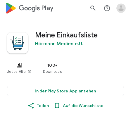
google_logo Play
search
help_outline
Meine Einkaufsliste
Hörmann Medien e.U.
100+
Jedes Alter
info
Downloads
In der Play Store App ansehen
Teilen
Auf die Wunschliste