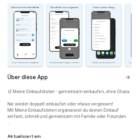
Über diese App
arrow_forward
🛒 Meine Einkaufslisten - gemeinsam einkaufen, ohne Chaos
Nie wieder doppelt einkaufen oder etwas vergessen!
Mit Meine Einkaufslisten organisierst du deinen Einkauf
einfach, schnell und gemeinsam mit Familie oder Freunden.
Deine smarte Einkaufsliste
✅ WARUM DIESE APP?
Aktualisiert am