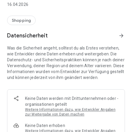
👨‍👩‍👧 Gemeinsame Einkaufslisten in Echtzeit: Alle sehen
16.04.2026
sofort Änderungen – perfekt für Familien, Paare oder WGs.
⚡ Superschnell & einfach: Liste in Sekunden erstellen und
Shopping
sofort loslegen.
Datensicherheit
arrow_forward
📱 Immer dabei: Deine Einkaufsliste ist jederzeit auf deinem
Smartphone verfügbar.
Was die Sicherheit angeht, solltest du als Erstes verstehen,
wie Entwickler deine Daten erheben und weitergeben. Die
🤝 Teilen leicht gemacht: Lade andere ein und erledigt den
Datenschutz- und Sicherheitspraktiken können je nach deiner
Einkauf gemeinsam.
Verwendung, deiner Region und deinem Alter variieren. Diese
Informationen wurden vom Entwickler zur Verfügung gestellt
🍳 Zutaten direkt aus Rezepten übernehmen: Importiere
und können jederzeit von ihm geändert werden.
Zutaten von Rezept-Webseiten und verwandle sie
automatisch in eine Einkaufsliste - kein Abtippen mehr.
🚀 DEINE VORTEILE IM ALLTAG
Keine Daten werden mit Drittunternehmen oder -
* Nie wieder doppelte Einkäufe
organisationen geteilt
* Kein Chaos mehr beim Einkaufen
Weitere Informationen dazu, wie Entwickler Angaben
* Bessere Abstimmung mit Familie & Freunden
zur Weitergabe von Daten machen
* Mehr Überblick – weniger Stress
Keine Daten erhoben
* Perfekt für die Essensplanung
Weitere Informationen dazu, wie Entwickler Angaben