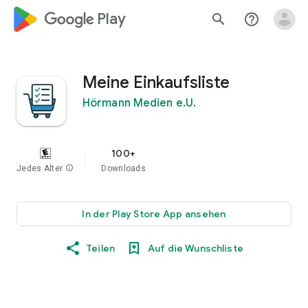
google_logo Play
search
help_outline
Meine Einkaufsliste
Hörmann Medien e.U.
100+
Jedes Alter
info
Downloads
In der Play Store App ansehen
Teilen
Auf die Wunschliste