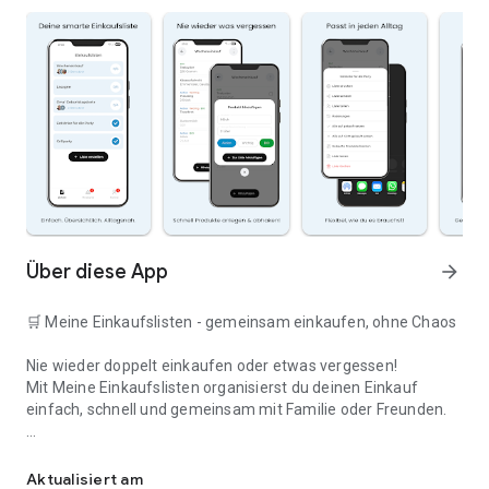
Über diese App
arrow_forward
🛒 Meine Einkaufslisten - gemeinsam einkaufen, ohne Chaos
Nie wieder doppelt einkaufen oder etwas vergessen!
Mit Meine Einkaufslisten organisierst du deinen Einkauf
einfach, schnell und gemeinsam mit Familie oder Freunden.
Deine smarte Einkaufsliste
✅ WARUM DIESE APP?
Aktualisiert am