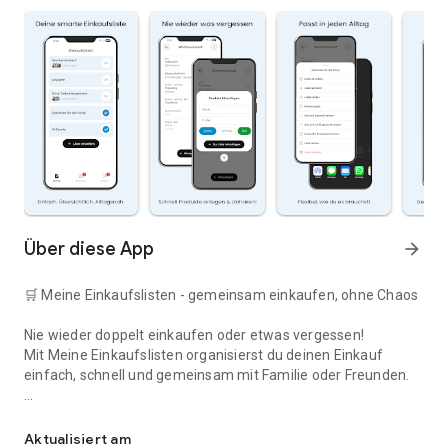
Über diese App
arrow_forward
🛒 Meine Einkaufslisten - gemeinsam einkaufen, ohne Chaos
Nie wieder doppelt einkaufen oder etwas vergessen!
Mit Meine Einkaufslisten organisierst du deinen Einkauf
einfach, schnell und gemeinsam mit Familie oder Freunden.
Deine smarte Einkaufsliste
✅ WARUM DIESE APP?
Aktualisiert am