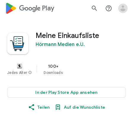
google_logo Play
search
help_outline
Meine Einkaufsliste
Hörmann Medien e.U.
100+
Jedes Alter
info
Downloads
In der Play Store App ansehen
Teilen
Auf die Wunschliste