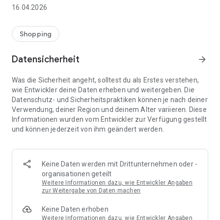
👨‍👩‍👧 Gemeinsame Einkaufslisten in Echtzeit: Alle sehen
16.04.2026
sofort Änderungen – perfekt für Familien, Paare oder WGs.
⚡ Superschnell & einfach: Liste in Sekunden erstellen und
Shopping
sofort loslegen.
Datensicherheit
arrow_forward
📱 Immer dabei: Deine Einkaufsliste ist jederzeit auf deinem
Smartphone verfügbar.
Was die Sicherheit angeht, solltest du als Erstes verstehen,
wie Entwickler deine Daten erheben und weitergeben. Die
🤝 Teilen leicht gemacht: Lade andere ein und erledigt den
Datenschutz- und Sicherheitspraktiken können je nach deiner
Einkauf gemeinsam.
Verwendung, deiner Region und deinem Alter variieren. Diese
Informationen wurden vom Entwickler zur Verfügung gestellt
🍳 Zutaten direkt aus Rezepten übernehmen: Importiere
und können jederzeit von ihm geändert werden.
Zutaten von Rezept-Webseiten und verwandle sie
automatisch in eine Einkaufsliste - kein Abtippen mehr.
🚀 DEINE VORTEILE IM ALLTAG
Keine Daten werden mit Drittunternehmen oder -
* Nie wieder doppelte Einkäufe
organisationen geteilt
* Kein Chaos mehr beim Einkaufen
Weitere Informationen dazu, wie Entwickler Angaben
* Bessere Abstimmung mit Familie & Freunden
zur Weitergabe von Daten machen
* Mehr Überblick – weniger Stress
Keine Daten erhoben
* Perfekt für die Essensplanung
Weitere Informationen dazu, wie Entwickler Angaben