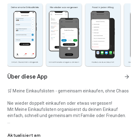
Über diese App
arrow_forward
🛒 Meine Einkaufslisten - gemeinsam einkaufen, ohne Chaos
Nie wieder doppelt einkaufen oder etwas vergessen!
Mit Meine Einkaufslisten organisierst du deinen Einkauf
einfach, schnell und gemeinsam mit Familie oder Freunden.
Deine smarte Einkaufsliste
✅ WARUM DIESE APP?
Aktualisiert am