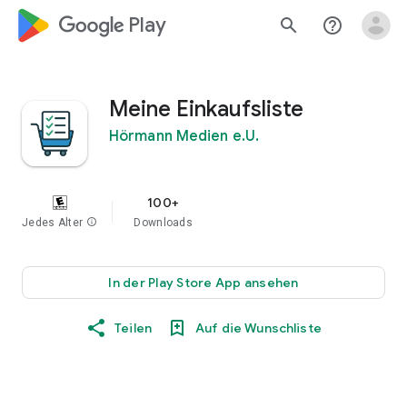
google_logo Play
search
help_outline
Meine Einkaufsliste
Hörmann Medien e.U.
100+
Jedes Alter
info
Downloads
In der Play Store App ansehen
Teilen
Auf die Wunschliste