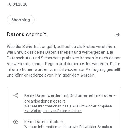
👨‍👩‍👧 Gemeinsame Einkaufslisten in Echtzeit: Alle sehen
16.04.2026
sofort Änderungen – perfekt für Familien, Paare oder WGs.
⚡ Superschnell & einfach: Liste in Sekunden erstellen und
Shopping
sofort loslegen.
Datensicherheit
arrow_forward
📱 Immer dabei: Deine Einkaufsliste ist jederzeit auf deinem
Smartphone verfügbar.
Was die Sicherheit angeht, solltest du als Erstes verstehen,
wie Entwickler deine Daten erheben und weitergeben. Die
🤝 Teilen leicht gemacht: Lade andere ein und erledigt den
Datenschutz- und Sicherheitspraktiken können je nach deiner
Einkauf gemeinsam.
Verwendung, deiner Region und deinem Alter variieren. Diese
Informationen wurden vom Entwickler zur Verfügung gestellt
🍳 Zutaten direkt aus Rezepten übernehmen: Importiere
und können jederzeit von ihm geändert werden.
Zutaten von Rezept-Webseiten und verwandle sie
automatisch in eine Einkaufsliste - kein Abtippen mehr.
🚀 DEINE VORTEILE IM ALLTAG
Keine Daten werden mit Drittunternehmen oder -
* Nie wieder doppelte Einkäufe
organisationen geteilt
* Kein Chaos mehr beim Einkaufen
Weitere Informationen dazu, wie Entwickler Angaben
* Bessere Abstimmung mit Familie & Freunden
zur Weitergabe von Daten machen
* Mehr Überblick – weniger Stress
Keine Daten erhoben
* Perfekt für die Essensplanung
Weitere Informationen dazu, wie Entwickler Angaben