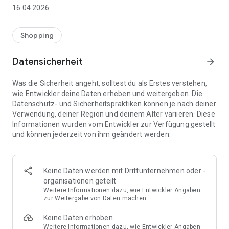
👨‍👩‍👧 Gemeinsame Einkaufslisten in Echtzeit: Alle sehen
16.04.2026
sofort Änderungen – perfekt für Familien, Paare oder WGs.
⚡ Superschnell & einfach: Liste in Sekunden erstellen und
Shopping
sofort loslegen.
Datensicherheit
arrow_forward
📱 Immer dabei: Deine Einkaufsliste ist jederzeit auf deinem
Smartphone verfügbar.
Was die Sicherheit angeht, solltest du als Erstes verstehen,
wie Entwickler deine Daten erheben und weitergeben. Die
🤝 Teilen leicht gemacht: Lade andere ein und erledigt den
Datenschutz- und Sicherheitspraktiken können je nach deiner
Einkauf gemeinsam.
Verwendung, deiner Region und deinem Alter variieren. Diese
Informationen wurden vom Entwickler zur Verfügung gestellt
🍳 Zutaten direkt aus Rezepten übernehmen: Importiere
und können jederzeit von ihm geändert werden.
Zutaten von Rezept-Webseiten und verwandle sie
automatisch in eine Einkaufsliste - kein Abtippen mehr.
🚀 DEINE VORTEILE IM ALLTAG
Keine Daten werden mit Drittunternehmen oder -
* Nie wieder doppelte Einkäufe
organisationen geteilt
* Kein Chaos mehr beim Einkaufen
Weitere Informationen dazu, wie Entwickler Angaben
* Bessere Abstimmung mit Familie & Freunden
zur Weitergabe von Daten machen
* Mehr Überblick – weniger Stress
Keine Daten erhoben
* Perfekt für die Essensplanung
Weitere Informationen dazu, wie Entwickler Angaben