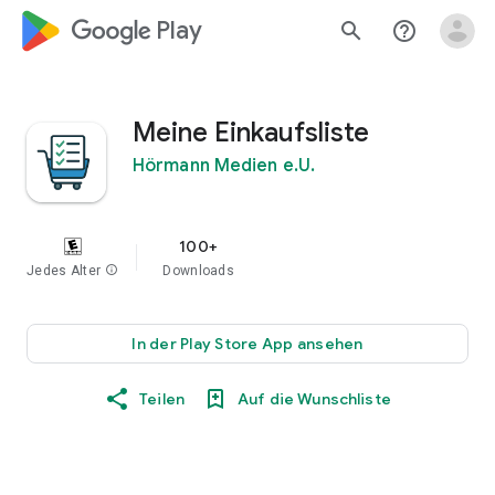
google_logo Play
search
help_outline
Meine Einkaufsliste
Hörmann Medien e.U.
100+
Jedes Alter
info
Downloads
In der Play Store App ansehen
Teilen
Auf die Wunschliste