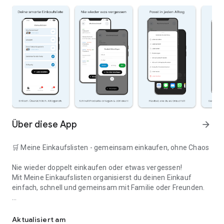
Über diese App
arrow_forward
🛒 Meine Einkaufslisten - gemeinsam einkaufen, ohne Chaos
Nie wieder doppelt einkaufen oder etwas vergessen!
Mit Meine Einkaufslisten organisierst du deinen Einkauf
einfach, schnell und gemeinsam mit Familie oder Freunden.
Deine smarte Einkaufsliste
✅ WARUM DIESE APP?
Aktualisiert am