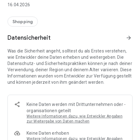
👨‍👩‍👧 Gemeinsame Einkaufslisten in Echtzeit: Alle sehen
16.04.2026
sofort Änderungen – perfekt für Familien, Paare oder WGs.
⚡ Superschnell & einfach: Liste in Sekunden erstellen und
Shopping
sofort loslegen.
Datensicherheit
arrow_forward
📱 Immer dabei: Deine Einkaufsliste ist jederzeit auf deinem
Smartphone verfügbar.
Was die Sicherheit angeht, solltest du als Erstes verstehen,
wie Entwickler deine Daten erheben und weitergeben. Die
🤝 Teilen leicht gemacht: Lade andere ein und erledigt den
Datenschutz- und Sicherheitspraktiken können je nach deiner
Einkauf gemeinsam.
Verwendung, deiner Region und deinem Alter variieren. Diese
Informationen wurden vom Entwickler zur Verfügung gestellt
🍳 Zutaten direkt aus Rezepten übernehmen: Importiere
und können jederzeit von ihm geändert werden.
Zutaten von Rezept-Webseiten und verwandle sie
automatisch in eine Einkaufsliste - kein Abtippen mehr.
🚀 DEINE VORTEILE IM ALLTAG
Keine Daten werden mit Drittunternehmen oder -
* Nie wieder doppelte Einkäufe
organisationen geteilt
* Kein Chaos mehr beim Einkaufen
Weitere Informationen dazu, wie Entwickler Angaben
* Bessere Abstimmung mit Familie & Freunden
zur Weitergabe von Daten machen
* Mehr Überblick – weniger Stress
Keine Daten erhoben
* Perfekt für die Essensplanung
Weitere Informationen dazu, wie Entwickler Angaben