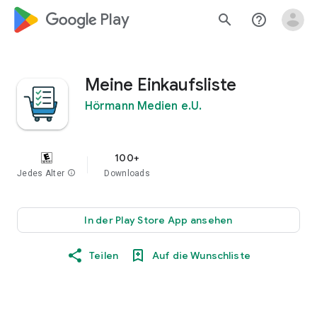
google_logo Play
search
help_outline
Meine Einkaufsliste
Hörmann Medien e.U.
100+
Jedes Alter
info
Downloads
In der Play Store App ansehen
Teilen
Auf die Wunschliste