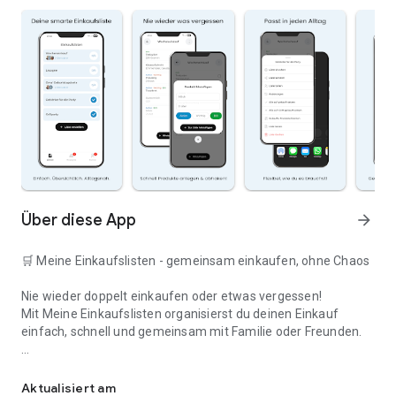
Über diese App
arrow_forward
🛒 Meine Einkaufslisten - gemeinsam einkaufen, ohne Chaos
Nie wieder doppelt einkaufen oder etwas vergessen!
Mit Meine Einkaufslisten organisierst du deinen Einkauf
einfach, schnell und gemeinsam mit Familie oder Freunden.
Deine smarte Einkaufsliste
✅ WARUM DIESE APP?
Aktualisiert am