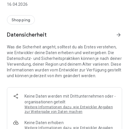
👨‍👩‍👧 Gemeinsame Einkaufslisten in Echtzeit: Alle sehen
16.04.2026
sofort Änderungen – perfekt für Familien, Paare oder WGs.
⚡ Superschnell & einfach: Liste in Sekunden erstellen und
Shopping
sofort loslegen.
Datensicherheit
arrow_forward
📱 Immer dabei: Deine Einkaufsliste ist jederzeit auf deinem
Smartphone verfügbar.
Was die Sicherheit angeht, solltest du als Erstes verstehen,
wie Entwickler deine Daten erheben und weitergeben. Die
🤝 Teilen leicht gemacht: Lade andere ein und erledigt den
Datenschutz- und Sicherheitspraktiken können je nach deiner
Einkauf gemeinsam.
Verwendung, deiner Region und deinem Alter variieren. Diese
Informationen wurden vom Entwickler zur Verfügung gestellt
🍳 Zutaten direkt aus Rezepten übernehmen: Importiere
und können jederzeit von ihm geändert werden.
Zutaten von Rezept-Webseiten und verwandle sie
automatisch in eine Einkaufsliste - kein Abtippen mehr.
🚀 DEINE VORTEILE IM ALLTAG
Keine Daten werden mit Drittunternehmen oder -
* Nie wieder doppelte Einkäufe
organisationen geteilt
* Kein Chaos mehr beim Einkaufen
Weitere Informationen dazu, wie Entwickler Angaben
* Bessere Abstimmung mit Familie & Freunden
zur Weitergabe von Daten machen
* Mehr Überblick – weniger Stress
Keine Daten erhoben
* Perfekt für die Essensplanung
Weitere Informationen dazu, wie Entwickler Angaben