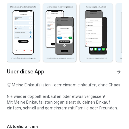
Über diese App
arrow_forward
🛒 Meine Einkaufslisten - gemeinsam einkaufen, ohne Chaos
Nie wieder doppelt einkaufen oder etwas vergessen!
Mit Meine Einkaufslisten organisierst du deinen Einkauf
einfach, schnell und gemeinsam mit Familie oder Freunden.
Deine smarte Einkaufsliste
✅ WARUM DIESE APP?
Aktualisiert am