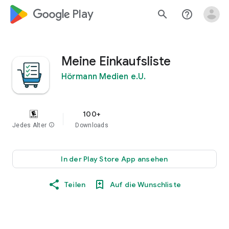
google_logo Play
search
help_outline
Meine Einkaufsliste
Hörmann Medien e.U.
100+
Jedes Alter
info
Downloads
In der Play Store App ansehen
Teilen
Auf die Wunschliste