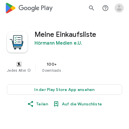
google_logo Play
search
help_outline
Meine Einkaufsliste
Hörmann Medien e.U.
100+
Jedes Alter
info
Downloads
In der Play Store App ansehen
Teilen
Auf die Wunschliste