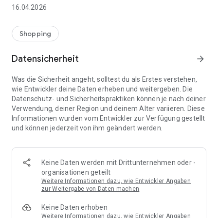
👨‍👩‍👧 Gemeinsame Einkaufslisten in Echtzeit: Alle sehen
16.04.2026
sofort Änderungen – perfekt für Familien, Paare oder WGs.
⚡ Superschnell & einfach: Liste in Sekunden erstellen und
Shopping
sofort loslegen.
Datensicherheit
arrow_forward
📱 Immer dabei: Deine Einkaufsliste ist jederzeit auf deinem
Smartphone verfügbar.
Was die Sicherheit angeht, solltest du als Erstes verstehen,
wie Entwickler deine Daten erheben und weitergeben. Die
🤝 Teilen leicht gemacht: Lade andere ein und erledigt den
Datenschutz- und Sicherheitspraktiken können je nach deiner
Einkauf gemeinsam.
Verwendung, deiner Region und deinem Alter variieren. Diese
Informationen wurden vom Entwickler zur Verfügung gestellt
🍳 Zutaten direkt aus Rezepten übernehmen: Importiere
und können jederzeit von ihm geändert werden.
Zutaten von Rezept-Webseiten und verwandle sie
automatisch in eine Einkaufsliste - kein Abtippen mehr.
🚀 DEINE VORTEILE IM ALLTAG
Keine Daten werden mit Drittunternehmen oder -
* Nie wieder doppelte Einkäufe
organisationen geteilt
* Kein Chaos mehr beim Einkaufen
Weitere Informationen dazu, wie Entwickler Angaben
* Bessere Abstimmung mit Familie & Freunden
zur Weitergabe von Daten machen
* Mehr Überblick – weniger Stress
Keine Daten erhoben
* Perfekt für die Essensplanung
Weitere Informationen dazu, wie Entwickler Angaben