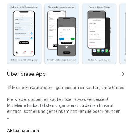
Über diese App
arrow_forward
🛒 Meine Einkaufslisten - gemeinsam einkaufen, ohne Chaos
Nie wieder doppelt einkaufen oder etwas vergessen!
Mit Meine Einkaufslisten organisierst du deinen Einkauf
einfach, schnell und gemeinsam mit Familie oder Freunden.
Deine smarte Einkaufsliste
✅ WARUM DIESE APP?
Aktualisiert am