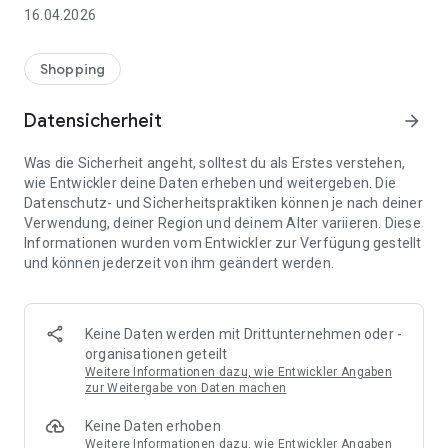
👨‍👩‍👧 Gemeinsame Einkaufslisten in Echtzeit: Alle sehen
16.04.2026
sofort Änderungen – perfekt für Familien, Paare oder WGs.
⚡ Superschnell & einfach: Liste in Sekunden erstellen und
Shopping
sofort loslegen.
Datensicherheit
arrow_forward
📱 Immer dabei: Deine Einkaufsliste ist jederzeit auf deinem
Smartphone verfügbar.
Was die Sicherheit angeht, solltest du als Erstes verstehen,
wie Entwickler deine Daten erheben und weitergeben. Die
🤝 Teilen leicht gemacht: Lade andere ein und erledigt den
Datenschutz- und Sicherheitspraktiken können je nach deiner
Einkauf gemeinsam.
Verwendung, deiner Region und deinem Alter variieren. Diese
Informationen wurden vom Entwickler zur Verfügung gestellt
🍳 Zutaten direkt aus Rezepten übernehmen: Importiere
und können jederzeit von ihm geändert werden.
Zutaten von Rezept-Webseiten und verwandle sie
automatisch in eine Einkaufsliste - kein Abtippen mehr.
🚀 DEINE VORTEILE IM ALLTAG
Keine Daten werden mit Drittunternehmen oder -
* Nie wieder doppelte Einkäufe
organisationen geteilt
* Kein Chaos mehr beim Einkaufen
Weitere Informationen dazu, wie Entwickler Angaben
* Bessere Abstimmung mit Familie & Freunden
zur Weitergabe von Daten machen
* Mehr Überblick – weniger Stress
Keine Daten erhoben
* Perfekt für die Essensplanung
Weitere Informationen dazu, wie Entwickler Angaben