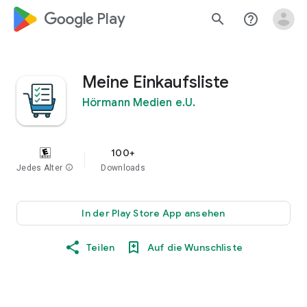
google_logo Play
search
help_outline
Meine Einkaufsliste
Hörmann Medien e.U.
100+
Jedes Alter
info
Downloads
In der Play Store App ansehen
Teilen
Auf die Wunschliste