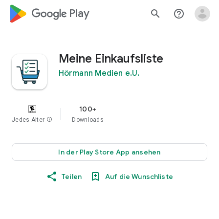
google_logo Play
search
help_outline
Meine Einkaufsliste
Hörmann Medien e.U.
100+
Jedes Alter
info
Downloads
In der Play Store App ansehen
Teilen
Auf die Wunschliste