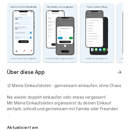
Über diese App
arrow_forward
🛒 Meine Einkaufslisten - gemeinsam einkaufen, ohne Chaos
Nie wieder doppelt einkaufen oder etwas vergessen!
Mit Meine Einkaufslisten organisierst du deinen Einkauf
einfach, schnell und gemeinsam mit Familie oder Freunden.
Deine smarte Einkaufsliste
✅ WARUM DIESE APP?
Aktualisiert am