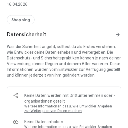
👨‍👩‍👧 Gemeinsame Einkaufslisten in Echtzeit: Alle sehen
16.04.2026
sofort Änderungen – perfekt für Familien, Paare oder WGs.
⚡ Superschnell & einfach: Liste in Sekunden erstellen und
Shopping
sofort loslegen.
Datensicherheit
arrow_forward
📱 Immer dabei: Deine Einkaufsliste ist jederzeit auf deinem
Smartphone verfügbar.
Was die Sicherheit angeht, solltest du als Erstes verstehen,
wie Entwickler deine Daten erheben und weitergeben. Die
🤝 Teilen leicht gemacht: Lade andere ein und erledigt den
Datenschutz- und Sicherheitspraktiken können je nach deiner
Einkauf gemeinsam.
Verwendung, deiner Region und deinem Alter variieren. Diese
Informationen wurden vom Entwickler zur Verfügung gestellt
🍳 Zutaten direkt aus Rezepten übernehmen: Importiere
und können jederzeit von ihm geändert werden.
Zutaten von Rezept-Webseiten und verwandle sie
automatisch in eine Einkaufsliste - kein Abtippen mehr.
🚀 DEINE VORTEILE IM ALLTAG
Keine Daten werden mit Drittunternehmen oder -
* Nie wieder doppelte Einkäufe
organisationen geteilt
* Kein Chaos mehr beim Einkaufen
Weitere Informationen dazu, wie Entwickler Angaben
* Bessere Abstimmung mit Familie & Freunden
zur Weitergabe von Daten machen
* Mehr Überblick – weniger Stress
Keine Daten erhoben
* Perfekt für die Essensplanung
Weitere Informationen dazu, wie Entwickler Angaben