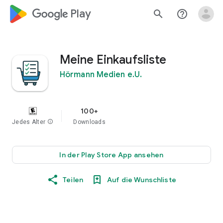
google_logo Play
search
help_outline
Meine Einkaufsliste
Hörmann Medien e.U.
100+
Jedes Alter
info
Downloads
In der Play Store App ansehen
Teilen
Auf die Wunschliste