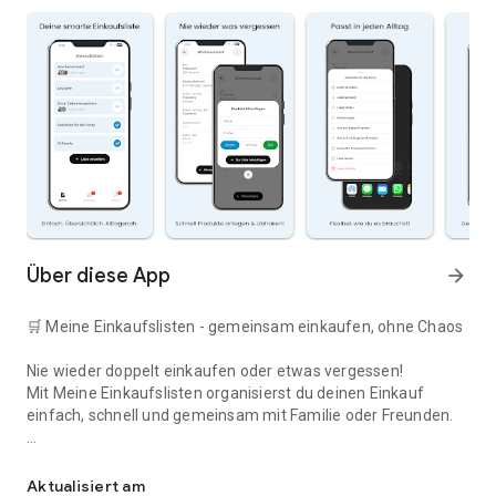
Über diese App
arrow_forward
🛒 Meine Einkaufslisten - gemeinsam einkaufen, ohne Chaos
Nie wieder doppelt einkaufen oder etwas vergessen!
Mit Meine Einkaufslisten organisierst du deinen Einkauf
einfach, schnell und gemeinsam mit Familie oder Freunden.
Deine smarte Einkaufsliste
✅ WARUM DIESE APP?
Aktualisiert am