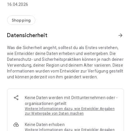
👨‍👩‍👧 Gemeinsame Einkaufslisten in Echtzeit: Alle sehen
16.04.2026
sofort Änderungen – perfekt für Familien, Paare oder WGs.
⚡ Superschnell & einfach: Liste in Sekunden erstellen und
Shopping
sofort loslegen.
Datensicherheit
arrow_forward
📱 Immer dabei: Deine Einkaufsliste ist jederzeit auf deinem
Smartphone verfügbar.
Was die Sicherheit angeht, solltest du als Erstes verstehen,
wie Entwickler deine Daten erheben und weitergeben. Die
🤝 Teilen leicht gemacht: Lade andere ein und erledigt den
Datenschutz- und Sicherheitspraktiken können je nach deiner
Einkauf gemeinsam.
Verwendung, deiner Region und deinem Alter variieren. Diese
Informationen wurden vom Entwickler zur Verfügung gestellt
🍳 Zutaten direkt aus Rezepten übernehmen: Importiere
und können jederzeit von ihm geändert werden.
Zutaten von Rezept-Webseiten und verwandle sie
automatisch in eine Einkaufsliste - kein Abtippen mehr.
🚀 DEINE VORTEILE IM ALLTAG
Keine Daten werden mit Drittunternehmen oder -
* Nie wieder doppelte Einkäufe
organisationen geteilt
* Kein Chaos mehr beim Einkaufen
Weitere Informationen dazu, wie Entwickler Angaben
* Bessere Abstimmung mit Familie & Freunden
zur Weitergabe von Daten machen
* Mehr Überblick – weniger Stress
Keine Daten erhoben
* Perfekt für die Essensplanung
Weitere Informationen dazu, wie Entwickler Angaben