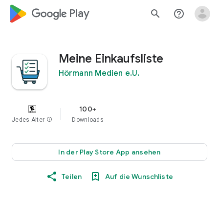
google_logo Play
search
help_outline
Meine Einkaufsliste
Hörmann Medien e.U.
100+
Jedes Alter
info
Downloads
In der Play Store App ansehen
Teilen
Auf die Wunschliste