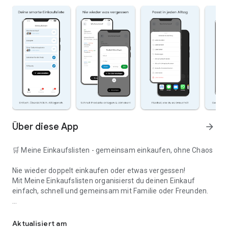
Über diese App
arrow_forward
🛒 Meine Einkaufslisten - gemeinsam einkaufen, ohne Chaos
Nie wieder doppelt einkaufen oder etwas vergessen!
Mit Meine Einkaufslisten organisierst du deinen Einkauf
einfach, schnell und gemeinsam mit Familie oder Freunden.
Deine smarte Einkaufsliste
✅ WARUM DIESE APP?
Aktualisiert am