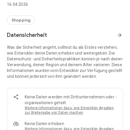
👨‍👩‍👧 Gemeinsame Einkaufslisten in Echtzeit: Alle sehen
16.04.2026
sofort Änderungen – perfekt für Familien, Paare oder WGs.
⚡ Superschnell & einfach: Liste in Sekunden erstellen und
Shopping
sofort loslegen.
Datensicherheit
arrow_forward
📱 Immer dabei: Deine Einkaufsliste ist jederzeit auf deinem
Smartphone verfügbar.
Was die Sicherheit angeht, solltest du als Erstes verstehen,
wie Entwickler deine Daten erheben und weitergeben. Die
🤝 Teilen leicht gemacht: Lade andere ein und erledigt den
Datenschutz- und Sicherheitspraktiken können je nach deiner
Einkauf gemeinsam.
Verwendung, deiner Region und deinem Alter variieren. Diese
Informationen wurden vom Entwickler zur Verfügung gestellt
🍳 Zutaten direkt aus Rezepten übernehmen: Importiere
und können jederzeit von ihm geändert werden.
Zutaten von Rezept-Webseiten und verwandle sie
automatisch in eine Einkaufsliste - kein Abtippen mehr.
🚀 DEINE VORTEILE IM ALLTAG
Keine Daten werden mit Drittunternehmen oder -
* Nie wieder doppelte Einkäufe
organisationen geteilt
* Kein Chaos mehr beim Einkaufen
Weitere Informationen dazu, wie Entwickler Angaben
* Bessere Abstimmung mit Familie & Freunden
zur Weitergabe von Daten machen
* Mehr Überblick – weniger Stress
Keine Daten erhoben
* Perfekt für die Essensplanung
Weitere Informationen dazu, wie Entwickler Angaben