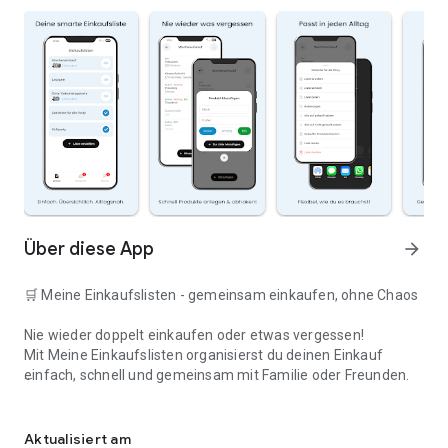
Über diese App
arrow_forward
🛒 Meine Einkaufslisten - gemeinsam einkaufen, ohne Chaos
Nie wieder doppelt einkaufen oder etwas vergessen!
Mit Meine Einkaufslisten organisierst du deinen Einkauf
einfach, schnell und gemeinsam mit Familie oder Freunden.
Deine smarte Einkaufsliste
✅ WARUM DIESE APP?
Aktualisiert am