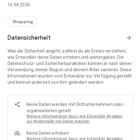
👨‍👩‍👧 Gemeinsame Einkaufslisten in Echtzeit: Alle sehen
16.04.2026
sofort Änderungen – perfekt für Familien, Paare oder WGs.
⚡ Superschnell & einfach: Liste in Sekunden erstellen und
Shopping
sofort loslegen.
Datensicherheit
arrow_forward
📱 Immer dabei: Deine Einkaufsliste ist jederzeit auf deinem
Smartphone verfügbar.
Was die Sicherheit angeht, solltest du als Erstes verstehen,
wie Entwickler deine Daten erheben und weitergeben. Die
🤝 Teilen leicht gemacht: Lade andere ein und erledigt den
Datenschutz- und Sicherheitspraktiken können je nach deiner
Einkauf gemeinsam.
Verwendung, deiner Region und deinem Alter variieren. Diese
Informationen wurden vom Entwickler zur Verfügung gestellt
🍳 Zutaten direkt aus Rezepten übernehmen: Importiere
und können jederzeit von ihm geändert werden.
Zutaten von Rezept-Webseiten und verwandle sie
automatisch in eine Einkaufsliste - kein Abtippen mehr.
🚀 DEINE VORTEILE IM ALLTAG
Keine Daten werden mit Drittunternehmen oder -
* Nie wieder doppelte Einkäufe
organisationen geteilt
* Kein Chaos mehr beim Einkaufen
Weitere Informationen dazu, wie Entwickler Angaben
* Bessere Abstimmung mit Familie & Freunden
zur Weitergabe von Daten machen
* Mehr Überblick – weniger Stress
Keine Daten erhoben
* Perfekt für die Essensplanung
Weitere Informationen dazu, wie Entwickler Angaben