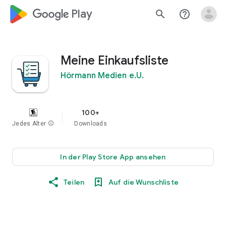
google_logo Play
search
help_outline
Meine Einkaufsliste
Hörmann Medien e.U.
100+
Jedes Alter
info
Downloads
In der Play Store App ansehen
Teilen
Auf die Wunschliste