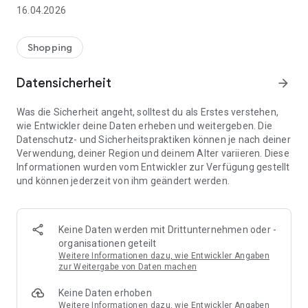
👨‍👩‍👧 Gemeinsame Einkaufslisten in Echtzeit: Alle sehen
16.04.2026
sofort Änderungen – perfekt für Familien, Paare oder WGs.
⚡ Superschnell & einfach: Liste in Sekunden erstellen und
Shopping
sofort loslegen.
Datensicherheit
arrow_forward
📱 Immer dabei: Deine Einkaufsliste ist jederzeit auf deinem
Smartphone verfügbar.
Was die Sicherheit angeht, solltest du als Erstes verstehen,
wie Entwickler deine Daten erheben und weitergeben. Die
🤝 Teilen leicht gemacht: Lade andere ein und erledigt den
Datenschutz- und Sicherheitspraktiken können je nach deiner
Einkauf gemeinsam.
Verwendung, deiner Region und deinem Alter variieren. Diese
Informationen wurden vom Entwickler zur Verfügung gestellt
🍳 Zutaten direkt aus Rezepten übernehmen: Importiere
und können jederzeit von ihm geändert werden.
Zutaten von Rezept-Webseiten und verwandle sie
automatisch in eine Einkaufsliste - kein Abtippen mehr.
🚀 DEINE VORTEILE IM ALLTAG
Keine Daten werden mit Drittunternehmen oder -
* Nie wieder doppelte Einkäufe
organisationen geteilt
* Kein Chaos mehr beim Einkaufen
Weitere Informationen dazu, wie Entwickler Angaben
* Bessere Abstimmung mit Familie & Freunden
zur Weitergabe von Daten machen
* Mehr Überblick – weniger Stress
Keine Daten erhoben
* Perfekt für die Essensplanung
Weitere Informationen dazu, wie Entwickler Angaben