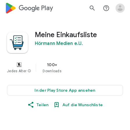
google_logo Play
search
help_outline
Meine Einkaufsliste
Hörmann Medien e.U.
100+
Jedes Alter
info
Downloads
In der Play Store App ansehen
Teilen
Auf die Wunschliste