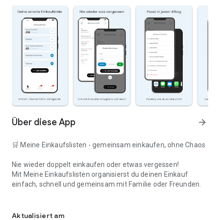
Über diese App
arrow_forward
🛒 Meine Einkaufslisten - gemeinsam einkaufen, ohne Chaos
Nie wieder doppelt einkaufen oder etwas vergessen!
Mit Meine Einkaufslisten organisierst du deinen Einkauf
einfach, schnell und gemeinsam mit Familie oder Freunden.
Deine smarte Einkaufsliste
✅ WARUM DIESE APP?
Aktualisiert am