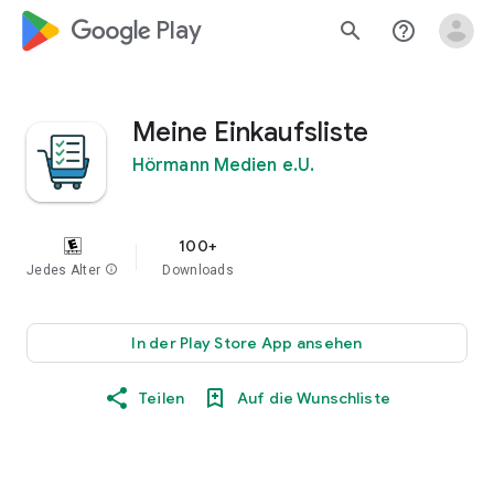
google_logo Play
search
help_outline
Meine Einkaufsliste
Hörmann Medien e.U.
100+
Jedes Alter
info
Downloads
In der Play Store App ansehen
Teilen
Auf die Wunschliste