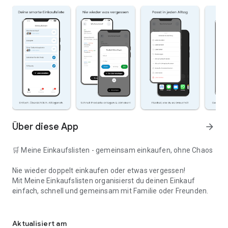
Über diese App
arrow_forward
🛒 Meine Einkaufslisten - gemeinsam einkaufen, ohne Chaos
Nie wieder doppelt einkaufen oder etwas vergessen!
Mit Meine Einkaufslisten organisierst du deinen Einkauf
einfach, schnell und gemeinsam mit Familie oder Freunden.
Deine smarte Einkaufsliste
✅ WARUM DIESE APP?
Aktualisiert am