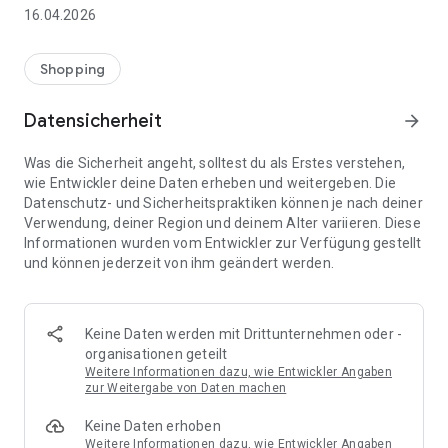
👨‍👩‍👧 Gemeinsame Einkaufslisten in Echtzeit: Alle sehen
16.04.2026
sofort Änderungen – perfekt für Familien, Paare oder WGs.
⚡ Superschnell & einfach: Liste in Sekunden erstellen und
Shopping
sofort loslegen.
Datensicherheit
arrow_forward
📱 Immer dabei: Deine Einkaufsliste ist jederzeit auf deinem
Smartphone verfügbar.
Was die Sicherheit angeht, solltest du als Erstes verstehen,
wie Entwickler deine Daten erheben und weitergeben. Die
🤝 Teilen leicht gemacht: Lade andere ein und erledigt den
Datenschutz- und Sicherheitspraktiken können je nach deiner
Einkauf gemeinsam.
Verwendung, deiner Region und deinem Alter variieren. Diese
Informationen wurden vom Entwickler zur Verfügung gestellt
🍳 Zutaten direkt aus Rezepten übernehmen: Importiere
und können jederzeit von ihm geändert werden.
Zutaten von Rezept-Webseiten und verwandle sie
automatisch in eine Einkaufsliste - kein Abtippen mehr.
🚀 DEINE VORTEILE IM ALLTAG
Keine Daten werden mit Drittunternehmen oder -
* Nie wieder doppelte Einkäufe
organisationen geteilt
* Kein Chaos mehr beim Einkaufen
Weitere Informationen dazu, wie Entwickler Angaben
* Bessere Abstimmung mit Familie & Freunden
zur Weitergabe von Daten machen
* Mehr Überblick – weniger Stress
Keine Daten erhoben
* Perfekt für die Essensplanung
Weitere Informationen dazu, wie Entwickler Angaben