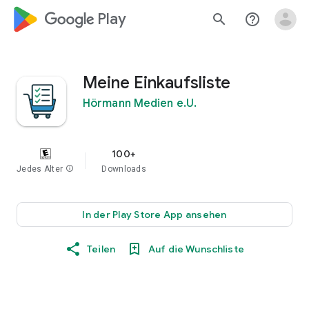
google_logo Play
search
help_outline
Meine Einkaufsliste
Hörmann Medien e.U.
100+
Jedes Alter
info
Downloads
In der Play Store App ansehen
Teilen
Auf die Wunschliste