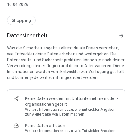
👨‍👩‍👧 Gemeinsame Einkaufslisten in Echtzeit: Alle sehen
16.04.2026
sofort Änderungen – perfekt für Familien, Paare oder WGs.
⚡ Superschnell & einfach: Liste in Sekunden erstellen und
Shopping
sofort loslegen.
Datensicherheit
arrow_forward
📱 Immer dabei: Deine Einkaufsliste ist jederzeit auf deinem
Smartphone verfügbar.
Was die Sicherheit angeht, solltest du als Erstes verstehen,
wie Entwickler deine Daten erheben und weitergeben. Die
🤝 Teilen leicht gemacht: Lade andere ein und erledigt den
Datenschutz- und Sicherheitspraktiken können je nach deiner
Einkauf gemeinsam.
Verwendung, deiner Region und deinem Alter variieren. Diese
Informationen wurden vom Entwickler zur Verfügung gestellt
🍳 Zutaten direkt aus Rezepten übernehmen: Importiere
und können jederzeit von ihm geändert werden.
Zutaten von Rezept-Webseiten und verwandle sie
automatisch in eine Einkaufsliste - kein Abtippen mehr.
🚀 DEINE VORTEILE IM ALLTAG
Keine Daten werden mit Drittunternehmen oder -
* Nie wieder doppelte Einkäufe
organisationen geteilt
* Kein Chaos mehr beim Einkaufen
Weitere Informationen dazu, wie Entwickler Angaben
* Bessere Abstimmung mit Familie & Freunden
zur Weitergabe von Daten machen
* Mehr Überblick – weniger Stress
Keine Daten erhoben
* Perfekt für die Essensplanung
Weitere Informationen dazu, wie Entwickler Angaben