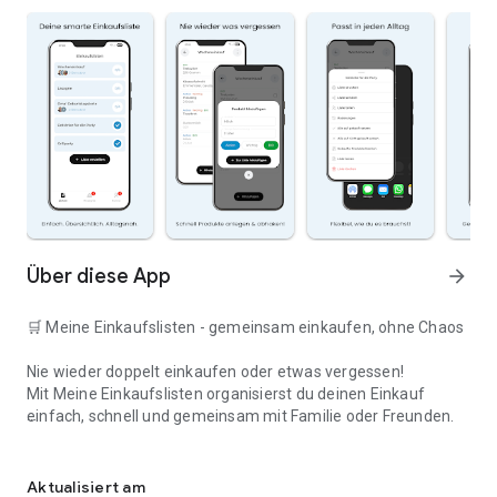
Über diese App
arrow_forward
🛒 Meine Einkaufslisten - gemeinsam einkaufen, ohne Chaos
Nie wieder doppelt einkaufen oder etwas vergessen!
Mit Meine Einkaufslisten organisierst du deinen Einkauf
einfach, schnell und gemeinsam mit Familie oder Freunden.
Deine smarte Einkaufsliste
✅ WARUM DIESE APP?
Aktualisiert am