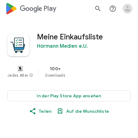
google_logo Play
search
help_outline
Meine Einkaufsliste
Hörmann Medien e.U.
100+
Jedes Alter
info
Downloads
In der Play Store App ansehen
Teilen
Auf die Wunschliste