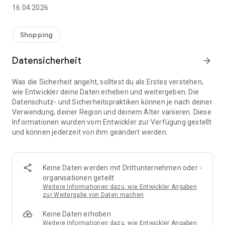
👨‍👩‍👧 Gemeinsame Einkaufslisten in Echtzeit: Alle sehen
16.04.2026
sofort Änderungen – perfekt für Familien, Paare oder WGs.
⚡ Superschnell & einfach: Liste in Sekunden erstellen und
Shopping
sofort loslegen.
Datensicherheit
arrow_forward
📱 Immer dabei: Deine Einkaufsliste ist jederzeit auf deinem
Smartphone verfügbar.
Was die Sicherheit angeht, solltest du als Erstes verstehen,
wie Entwickler deine Daten erheben und weitergeben. Die
🤝 Teilen leicht gemacht: Lade andere ein und erledigt den
Datenschutz- und Sicherheitspraktiken können je nach deiner
Einkauf gemeinsam.
Verwendung, deiner Region und deinem Alter variieren. Diese
Informationen wurden vom Entwickler zur Verfügung gestellt
🍳 Zutaten direkt aus Rezepten übernehmen: Importiere
und können jederzeit von ihm geändert werden.
Zutaten von Rezept-Webseiten und verwandle sie
automatisch in eine Einkaufsliste - kein Abtippen mehr.
🚀 DEINE VORTEILE IM ALLTAG
Keine Daten werden mit Drittunternehmen oder -
* Nie wieder doppelte Einkäufe
organisationen geteilt
* Kein Chaos mehr beim Einkaufen
Weitere Informationen dazu, wie Entwickler Angaben
* Bessere Abstimmung mit Familie & Freunden
zur Weitergabe von Daten machen
* Mehr Überblick – weniger Stress
Keine Daten erhoben
* Perfekt für die Essensplanung
Weitere Informationen dazu, wie Entwickler Angaben