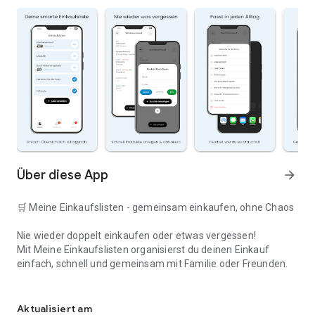
Über diese App
arrow_forward
🛒 Meine Einkaufslisten - gemeinsam einkaufen, ohne Chaos
Nie wieder doppelt einkaufen oder etwas vergessen!
Mit Meine Einkaufslisten organisierst du deinen Einkauf
einfach, schnell und gemeinsam mit Familie oder Freunden.
Deine smarte Einkaufsliste
✅ WARUM DIESE APP?
Aktualisiert am