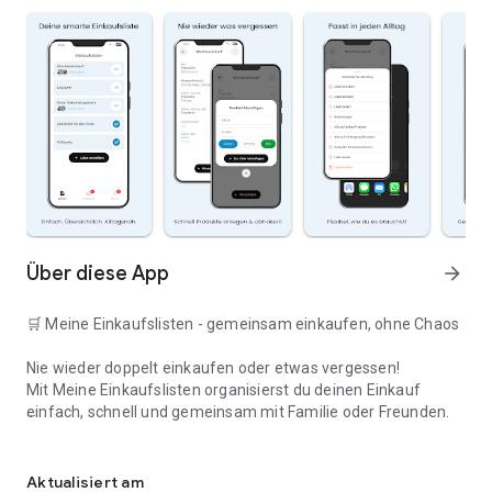
Über diese App
arrow_forward
🛒 Meine Einkaufslisten - gemeinsam einkaufen, ohne Chaos
Nie wieder doppelt einkaufen oder etwas vergessen!
Mit Meine Einkaufslisten organisierst du deinen Einkauf
einfach, schnell und gemeinsam mit Familie oder Freunden.
Deine smarte Einkaufsliste
✅ WARUM DIESE APP?
Aktualisiert am