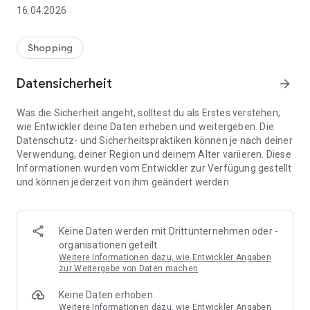
👨‍👩‍👧 Gemeinsame Einkaufslisten in Echtzeit: Alle sehen
16.04.2026
sofort Änderungen – perfekt für Familien, Paare oder WGs.
⚡ Superschnell & einfach: Liste in Sekunden erstellen und
Shopping
sofort loslegen.
Datensicherheit
arrow_forward
📱 Immer dabei: Deine Einkaufsliste ist jederzeit auf deinem
Smartphone verfügbar.
Was die Sicherheit angeht, solltest du als Erstes verstehen,
wie Entwickler deine Daten erheben und weitergeben. Die
🤝 Teilen leicht gemacht: Lade andere ein und erledigt den
Datenschutz- und Sicherheitspraktiken können je nach deiner
Einkauf gemeinsam.
Verwendung, deiner Region und deinem Alter variieren. Diese
Informationen wurden vom Entwickler zur Verfügung gestellt
🍳 Zutaten direkt aus Rezepten übernehmen: Importiere
und können jederzeit von ihm geändert werden.
Zutaten von Rezept-Webseiten und verwandle sie
automatisch in eine Einkaufsliste - kein Abtippen mehr.
🚀 DEINE VORTEILE IM ALLTAG
Keine Daten werden mit Drittunternehmen oder -
* Nie wieder doppelte Einkäufe
organisationen geteilt
* Kein Chaos mehr beim Einkaufen
Weitere Informationen dazu, wie Entwickler Angaben
* Bessere Abstimmung mit Familie & Freunden
zur Weitergabe von Daten machen
* Mehr Überblick – weniger Stress
Keine Daten erhoben
* Perfekt für die Essensplanung
Weitere Informationen dazu, wie Entwickler Angaben