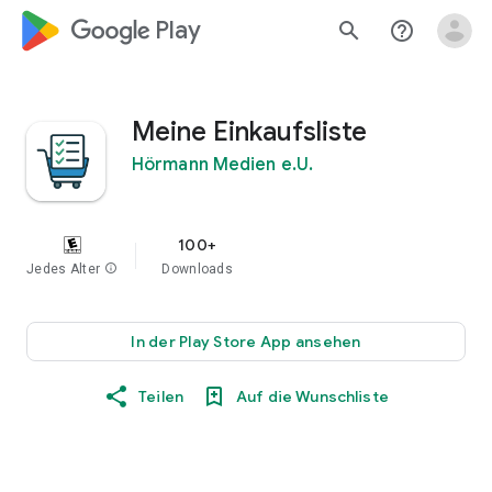
google_logo Play
search
help_outline
Meine Einkaufsliste
Hörmann Medien e.U.
100+
Jedes Alter
info
Downloads
In der Play Store App ansehen
Teilen
Auf die Wunschliste