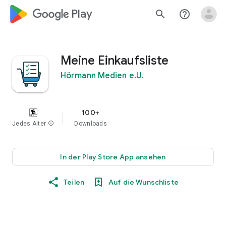
google_logo Play
search
help_outline
Meine Einkaufsliste
Hörmann Medien e.U.
100+
Jedes Alter
info
Downloads
In der Play Store App ansehen
Teilen
Auf die Wunschliste