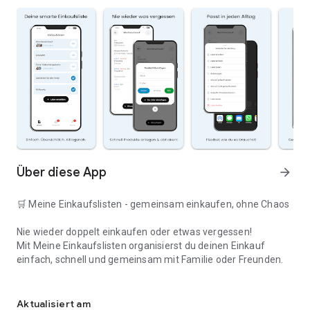
Über diese App
arrow_forward
🛒 Meine Einkaufslisten - gemeinsam einkaufen, ohne Chaos
Nie wieder doppelt einkaufen oder etwas vergessen!
Mit Meine Einkaufslisten organisierst du deinen Einkauf
einfach, schnell und gemeinsam mit Familie oder Freunden.
Deine smarte Einkaufsliste
✅ WARUM DIESE APP?
Aktualisiert am