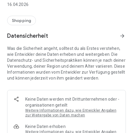
👨‍👩‍👧 Gemeinsame Einkaufslisten in Echtzeit: Alle sehen
16.04.2026
sofort Änderungen – perfekt für Familien, Paare oder WGs.
⚡ Superschnell & einfach: Liste in Sekunden erstellen und
Shopping
sofort loslegen.
Datensicherheit
arrow_forward
📱 Immer dabei: Deine Einkaufsliste ist jederzeit auf deinem
Smartphone verfügbar.
Was die Sicherheit angeht, solltest du als Erstes verstehen,
wie Entwickler deine Daten erheben und weitergeben. Die
🤝 Teilen leicht gemacht: Lade andere ein und erledigt den
Datenschutz- und Sicherheitspraktiken können je nach deiner
Einkauf gemeinsam.
Verwendung, deiner Region und deinem Alter variieren. Diese
Informationen wurden vom Entwickler zur Verfügung gestellt
🍳 Zutaten direkt aus Rezepten übernehmen: Importiere
und können jederzeit von ihm geändert werden.
Zutaten von Rezept-Webseiten und verwandle sie
automatisch in eine Einkaufsliste - kein Abtippen mehr.
🚀 DEINE VORTEILE IM ALLTAG
Keine Daten werden mit Drittunternehmen oder -
* Nie wieder doppelte Einkäufe
organisationen geteilt
* Kein Chaos mehr beim Einkaufen
Weitere Informationen dazu, wie Entwickler Angaben
* Bessere Abstimmung mit Familie & Freunden
zur Weitergabe von Daten machen
* Mehr Überblick – weniger Stress
Keine Daten erhoben
* Perfekt für die Essensplanung
Weitere Informationen dazu, wie Entwickler Angaben